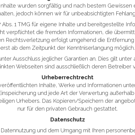
Inhalte wurden sorgfältig und nach bestem Gewissen er
 gehalten, jedoch können wir für unbeabsichtigten Feh
7 Abs. 1 TMG für eigene Inhalte und bereitgestellte I
cht verpflichtet die fremden Informationen, die übermi
n Rechtsverletzung erfolgt umgehend die Entfernung o
erst ab dem Zeitpunkt der Kenntniserlangung möglich.
nter Ausschluss jeglicher Garantien an. Dies gilt unte
rlinkten Webseiten sind ausschließlich deren Betreiber v
Urheberrechtrecht
veröffentlichten Inhalte, Werke und Informationen un
, Einspeicherung und jede Art der Verwertung außerha
eiligen Urhebers. Das Kopieren/Speichern der angebo
nur für den privaten Gebrauch gestattet.
Datenschutz
r Datennutzung und dem Umgang mit Ihren personenbe